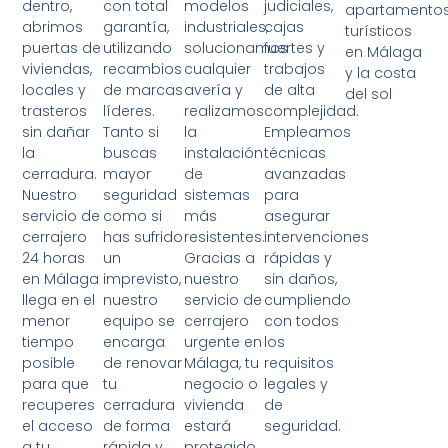
dentro,
con total
modelos
judiciales,
apartamento
abrimos
garantía,
industriales,
cajas
turísticos
puertas de
utilizando
solucionamos
fuertes y
en Málaga
viviendas,
recambios
cualquier
trabajos
y la costa
locales y
de marcas
avería y
de alta
del sol
trasteros
líderes.
realizamos
complejidad.
sin dañar
Tanto si
la
Empleamos
la
buscas
instalación
técnicas
cerradura.
mayor
de
avanzadas
Nuestro
seguridad
sistemas
para
servicio de
como si
más
asegurar
cerrajero
has sufrido
resistentes.
intervenciones
24 horas
un
Gracias a
rápidas y
en Málaga
imprevisto,
nuestro
sin daños,
llega en el
nuestro
servicio de
cumpliendo
menor
equipo se
cerrajero
con todos
tiempo
encarga
urgente en
los
posible
de renovar
Málaga, tu
requisitos
para que
tu
negocio o
legales y
recuperes
cerradura
vivienda
de
el acceso
de forma
estará
seguridad.
a tu
rápida y
protegido