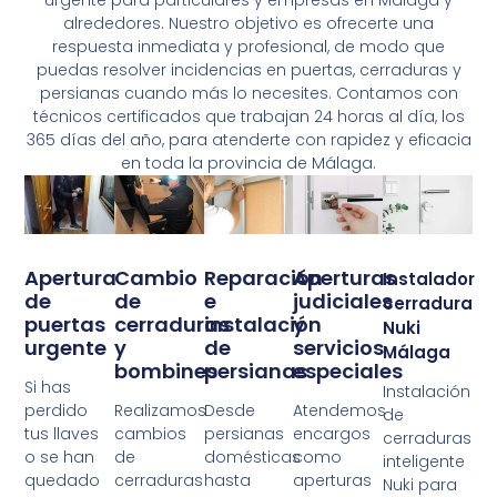
alrededores. Nuestro objetivo es ofrecerte una
respuesta inmediata y profesional, de modo que
puedas resolver incidencias en puertas, cerraduras y
persianas cuando más lo necesites. Contamos con
técnicos certificados que trabajan 24 horas al día, los
365 días del año, para atenderte con rapidez y eficacia
en toda la provincia de Málaga.
Apertura
Cambio
Reparación
Aperturas
Instalador
de
de
e
judiciales
cerradura
puertas
cerraduras
instalación
y
Nuki
urgente
y
de
servicios
Málaga
bombines
persianas
especiales
Si has
Instalación
perdido
Realizamos
Desde
Atendemos
de
tus llaves
cambios
persianas
encargos
cerraduras
o se han
de
domésticas
como
inteligente
quedado
cerraduras
hasta
aperturas
Nuki para