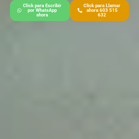
Click para Escribir
Click para Llamar
por WhatsApp
ahora 603 515
ahora
632