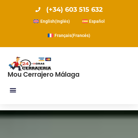
(+34) 603 515 632
English
(
Inglés
)
Español
Français
(
Francés
)
Mou Cerrajero Málaga