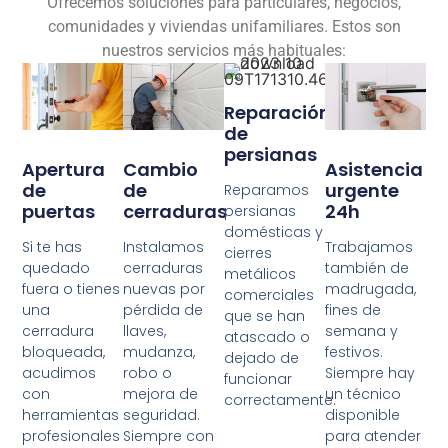
Ofrecemos soluciones para particulares, negocios,
comunidades y viviendas unifamiliares. Estos son
nuestros servicios más habituales:
Reparación
de
persianas
Cambio
Apertura
Asistencia
de
de
urgente
Reparamos
cerraduras
puertas
24h
persianas
domésticas y
Instalamos
Si te has
Trabajamos
cierres
cerraduras
quedado
también de
metálicos
nuevas por
fuera o tienes
madrugada,
comerciales
pérdida de
una
fines de
que se han
llaves,
cerradura
semana y
atascado o
mudanza,
bloqueada,
festivos.
dejado de
robo o
acudimos
Siempre hay
funcionar
mejora de
con
un técnico
correctamente.
seguridad.
herramientas
disponible
Siempre con
profesionales
para atender