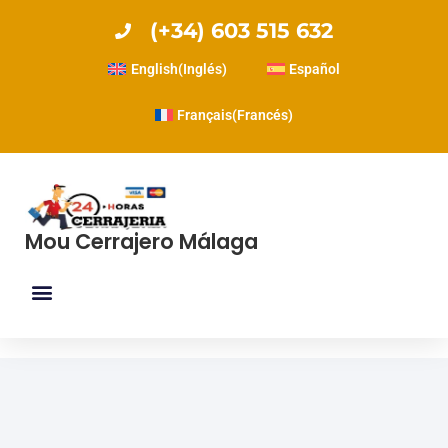
(+34) 603 515 632
English
(
Inglés
)
Español
Français
(
Francés
)
Mou Cerrajero Málaga