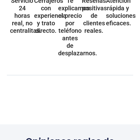
Servicio
Cerrajeros
Te
Reseñas
Atención
24
con
explicamos
positivas
rápida y
horas
experiencia
el precio
de
soluciones
real, no
y trato
por
clientes
eficaces.
centralitas.
directo.
teléfono
reales.
antes
de
desplazarnos.