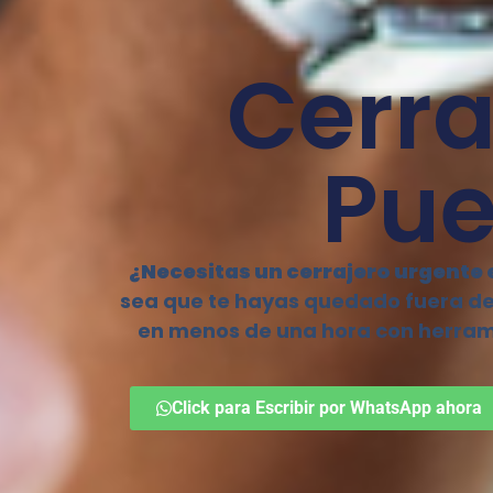
Cerra
Pue
¿Necesitas un cerrajero urgente e
sea que te hayas quedado fuera de
en menos de una hora con herrami
Click para Escribir por WhatsApp ahora