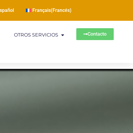
spañol
Français
(
Francés
)
Contacto
OTROS SERVICIOS